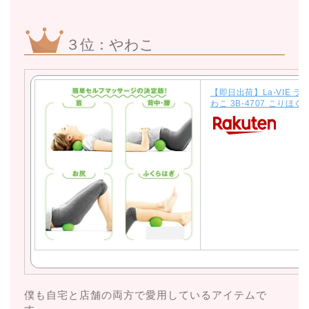
３位：やわこ
【即日出荷】La-VIE ラ
わこ 3B-4707 こりほ
僕も自宅と店舗の両方で愛用しているアイテムで