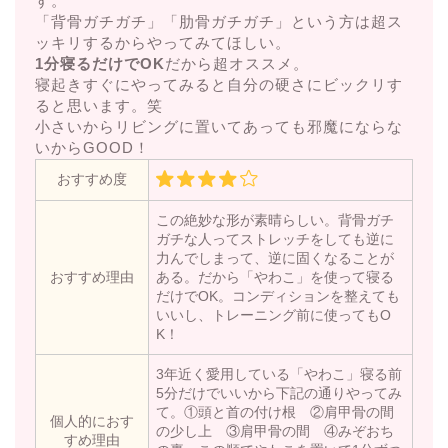
す。
「背骨ガチガチ」「肋骨ガチガチ」という方は超ス
ッキリするからやってみてほしい。
1分寝るだけでOK
だから超オススメ。
寝起きすぐにやってみると自分の硬さにビックリす
ると思います。笑
小さいからリビングに置いてあっても邪魔にならな
いからGOOD！
おすすめ度
この絶妙な形が素晴らしい。背骨ガチ
ガチな人ってストレッチをしても逆に
力んでしまって、逆に固くなることが
おすすめ理由
ある。だから「やわこ」を使って寝る
だけでOK。コンディションを整えても
いいし、トレーニング前に使ってもO
K！
3年近く愛用している「やわこ」寝る前
5分だけでいいから下記の通りやってみ
て。①頭と首の付け根 ②肩甲骨の間
個人的におす
の少し上 ③肩甲骨の間 ④みぞおち
すめ理由