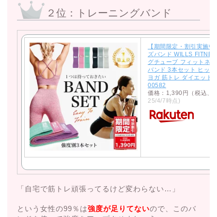
２位：トレーニングバンド
【期間限定・割引実施中
ズバンド WILLS FITN
グチューブ フィットネス
バンド 3本セット ヒップ
ヨガ 筋トレ ダイエット 
00582
価格：1,390円（税込、
25/4/7時点)
「自宅で筋トレ頑張ってるけど変わらない…」
という女性の99％は
強度が足りてない
ので、このバ