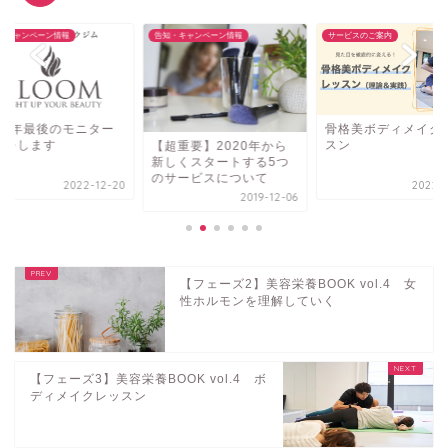
・キャンペーン情報
サービスのご案内
告知・キャンペーン情報
骨格美ボディメイクレッ
【お知らせ】渋谷近
スン
パーソナルトレーニ
超重要】2020年から
ジム作ります！！
しくスタートする5つ
サービスについて
2022-11-29
2020-0
2019-12-06
【フェーズ2】美容栄養BOOK vol.4 女
性ホルモンを理解していく
【フェーズ3】美容栄養BOOK vol.4 ボ
ディメイクレッスン