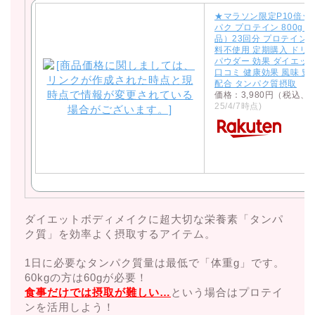
★マラソン限定P10倍★
パク プロテイン 800g
品）23回分 プロテイン 
料不使用 定期購入 ドリ
パウダー 効果 ダイエット
口コミ 健康効果 風味 
配合 タンパク質摂取
価格：3,980円（税込、
25/4/7時点)
ダイエットボディメイクに超大切な栄養素「タンパ
ク質」を効率よく摂取するアイテム。
1日に必要なタンパク質量は最低で「体重g」です。
60kgの方は60gが必要！
食事だけでは摂取が難しい…
という場合はプロテイ
ンを活用しよう！