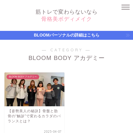
筋トレで変わらないなら
骨格美ボディメイク
BLOOMパーソナルの詳細はこちら
― CATEGORY ―
BLOOM BODY アカデミー
BLOOM BODY アカデミー
【姿勢美人の秘訣】骨盤と肋
骨の“触診”で変わるカラダのバ
ランスとは？
2025-04-07