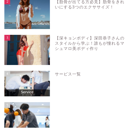
2
【肋骨が出てる方必見】肋骨をきれ
いにする3つのエクササイズ！
3
【深キョンボディ】深田恭子さんの
スタイルから学ぶ！誰もが憧れるマ
シュマロ美ボディ作り
4
サービス一覧
5