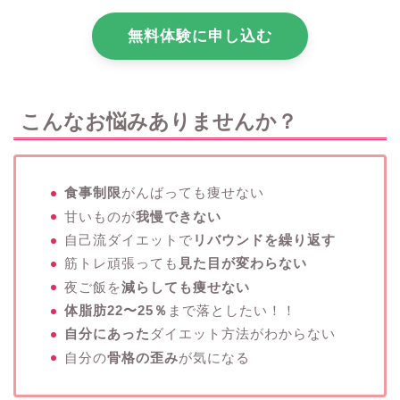
無料体験に申し込む
こんなお悩みありませんか？
食事制限
がんばっても痩せない
甘いものが
我慢できない
自己流ダイエットで
リバウンドを繰り返す
筋トレ頑張っても
見た目が変わらない
夜ご飯を
減らしても痩せない
体脂肪22〜25％
まで落としたい！！
自分にあった
ダイエット方法がわからない
自分の
骨格の歪み
が気になる