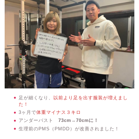
足が細くなり、
以前より
足を出す服装が増えまし
た
！
3ヶ月で
体重マイナス３キロ
アンダーバスト
73cm→70cmに！
生理前のPMS（PMDD）が改善されました！